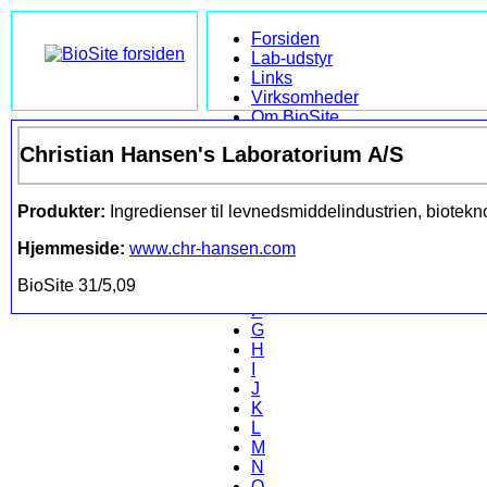
Forsiden
Lab-udstyr
Links
Virksomheder
Om BioSite
Kontakt
Christian Hansen's Laboratorium A/S
Søg
Leksikon
Produkter:
Ingredienser til levnedsmiddelindustrien, bioteknol
A
B
Hjemmeside:
www.chr-hansen.com
C
D
BioSite 31/5,09
E
F
G
H
I
J
K
L
M
N
O