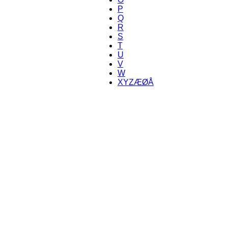
P
Q
R
S
T
U
V
W
XYZÆØÅ