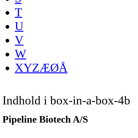
T
U
V
W
XYZÆØÅ
Indhold i box-in-a-box-4b
Pipeline Biotech A/S