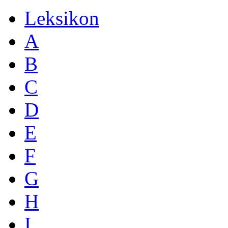
Leksikon
A
B
C
D
E
F
G
H
I