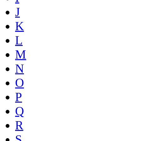
J
K
L
M
N
O
P
Q
R
S