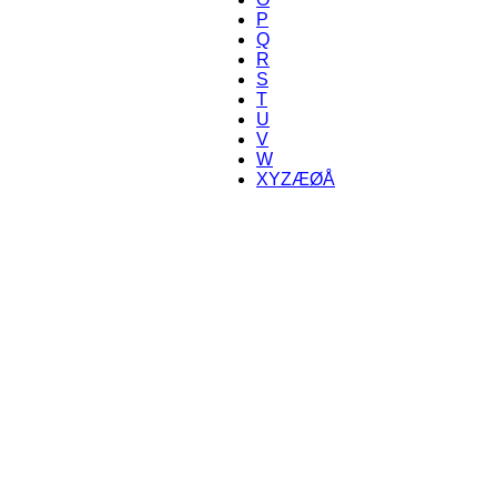
P
Q
R
S
T
U
V
W
XYZÆØÅ