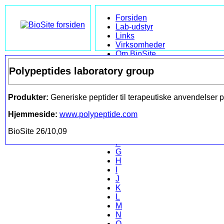
Forsiden
Lab-udstyr
Links
Virksomheder
Om BioSite
Kontakt
Polypeptides laboratory group
Søg
Leksikon
Produkter:
Generiske peptider til terapeutiske anvendelser p
A
B
Hjemmeside:
www.polypeptide.com
C
D
BioSite 26/10,09
E
F
G
H
I
J
K
L
M
N
O